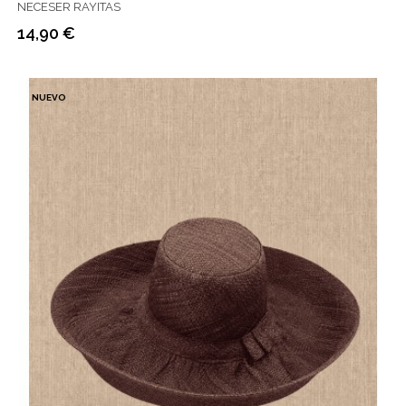
NECESER RAYITAS
14,90 €
Precio
NUEVO