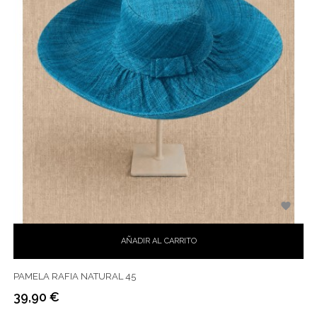

AÑADIR AL CARRITO
PAMELA RAFIA NATURAL 45
39,90 €
Precio