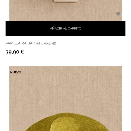

AÑADIR AL CARRITO
PAMELA RAFIA NATURAL 42
39,90 €
Precio
NUEVO