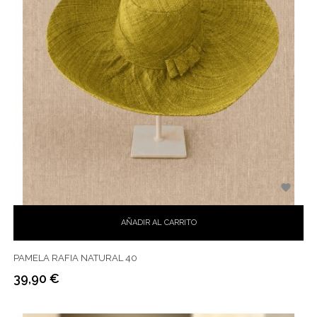

AÑADIR AL CARRITO
PAMELA RAFIA NATURAL 40
39,90 €
Precio