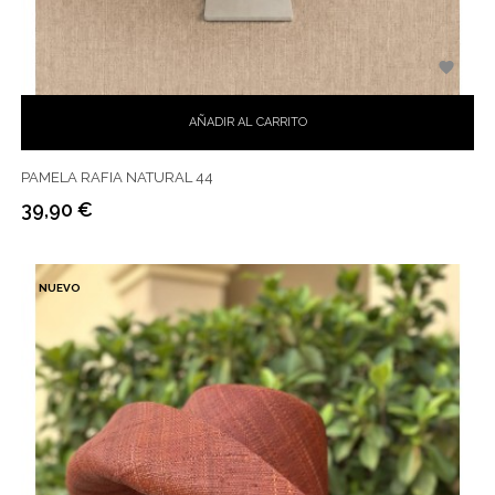

AÑADIR AL CARRITO
PAMELA RAFIA NATURAL 44
39,90 €
Precio
NUEVO