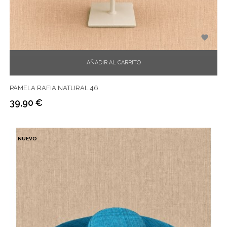

AÑADIR AL CARRITO
PAMELA RAFIA NATURAL 46
39,90 €
Precio
NUEVO