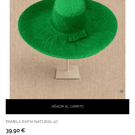

AÑADIR AL CARRITO
PAMELA RAFIA NATURAL 47
39,90 €
Precio