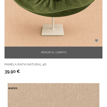

AÑADIR AL CARRITO
PAMELA RAFIA NATURAL 46
39,90 €
Precio
NUEVO