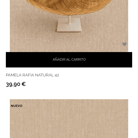

AÑADIR AL CARRITO
PAMELA RAFIA NATURAL 42
39,90 €
Precio
NUEVO