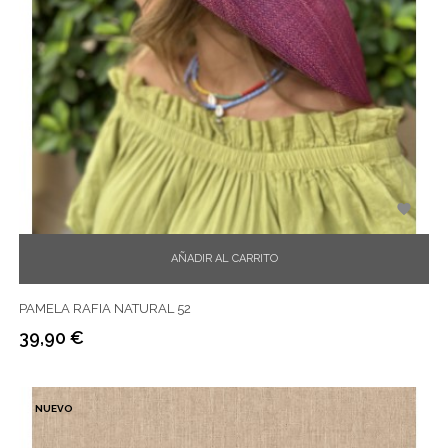

AÑADIR AL CARRITO
PAMELA RAFIA NATURAL 52
39,90 €
Precio
NUEVO