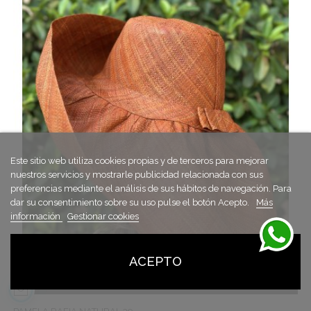
Este sitio web utiliza cookies propias y de terceros para mejorar
nuestros servicios y mostrarle publicidad relacionada con sus
preferencias mediante el análisis de sus hábitos de navegación. Para
dar su consentimiento sobre su uso pulse el botón Acepto.
Más
información
Gestionar cookies

ACEPTO
AÑADIR AL CARRITO