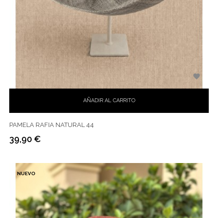

AÑADIR AL CARRITO
PAMELA RAFIA NATURAL 44
39,90 €
Precio
NUEVO