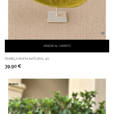

AÑADIR AL CARRITO
PAMELA RAFIA NATURAL 40
39,90 €
Precio
NUEVO