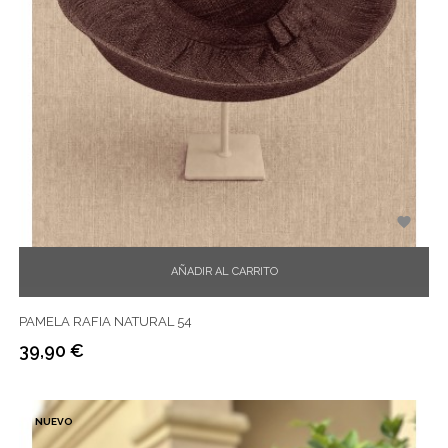

AÑADIR AL CARRITO
PAMELA RAFIA NATURAL 54
39,90 €
Precio
NUEVO