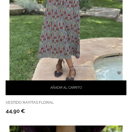

AÑADIR AL CARRITO
VESTIDO RAYITAS FLORAL
44,90 €
Precio
NUEVO